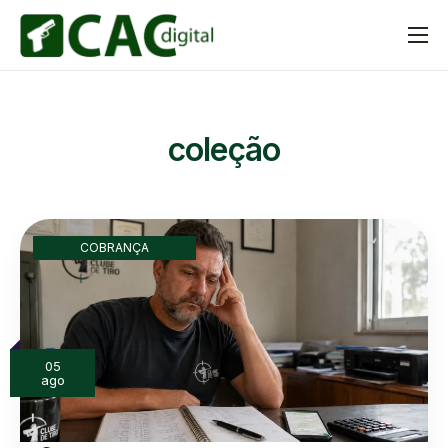
A Plataforma
Recursos
coleção
Aplicativo
Planos
Blog
COBRANÇA
Contato
05
ago