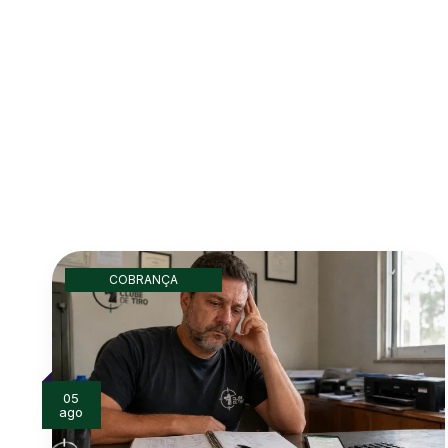
COBRANÇA
05
ago