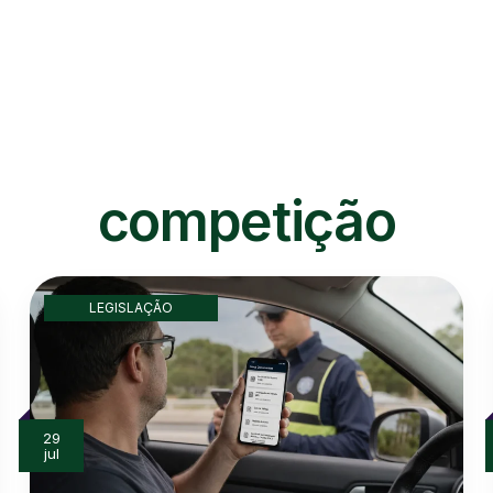
A Plataforma
Recursos
Aplicativo
Planos
Blog
Contato
competição
LEGISLAÇÃO
29
jul