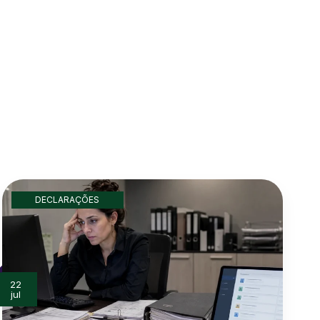
Conversar agora
DECLARAÇÕES
22
jul