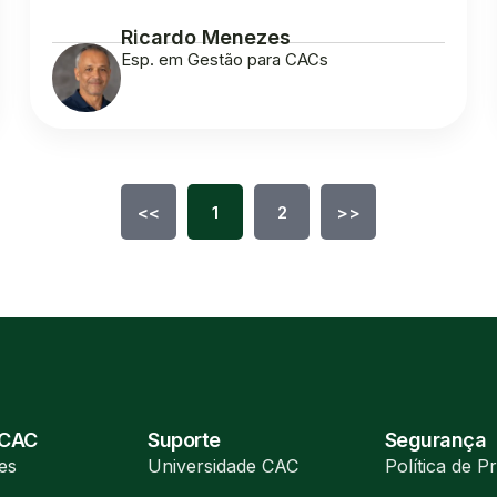
Ricardo Menezes
Esp. em Gestão para CACs
<<
1
2
>>
 CAC
Suporte
Segurança
es
Universidade CAC
Política de P