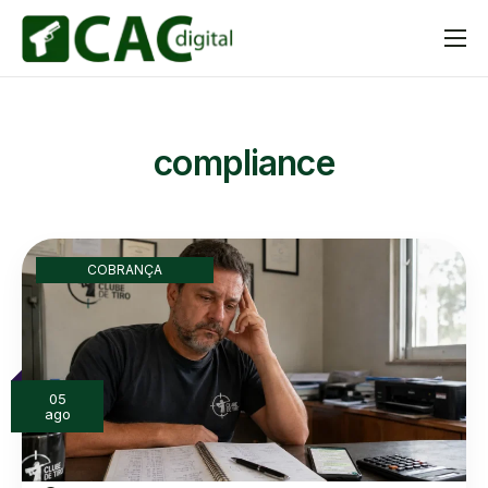
A Plataforma
Recursos
compliance
Aplicativo
Planos
Blog
COBRANÇA
Contato
05
ago